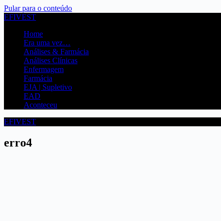
Pular para o conteúdo
EFIVEST
Home
Era uma vez…
Análises & Farmácia
Análises Clínicas
Enfermagem
Farmácia
EJA | Supletivo
EAD
Aconteceu
EFIVEST
erro4