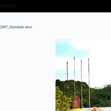
Pular
EFIVEST
para
o
conteúdo
2007.2farofada uece