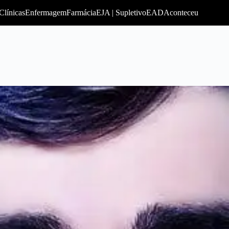
Clínicas
Enfermagem
Farmácia
EJA | Supletivo
EAD
Aconteceu