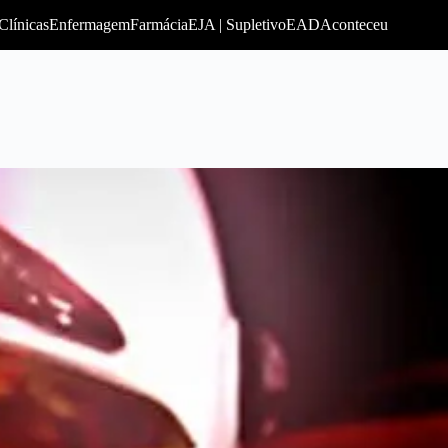
Clínicas
Enfermagem
Farmácia
EJA | Supletivo
EAD
Aconteceu