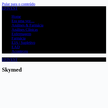
Pular para o conteúdo
EFIVEST
Home
Era uma vez…
Análises & Farmácia
Análises Clínicas
Enfermagem
Farmácia
EJA | Supletivo
EAD
Aconteceu
EFIVEST
Skymed