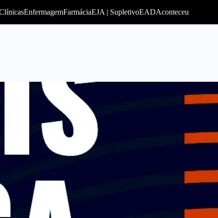
Clínicas
Enfermagem
Farmácia
EJA | Supletivo
EAD
Aconteceu