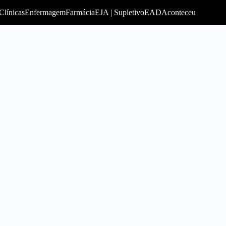
Clínicas
Enfermagem
Farmácia
EJA | Supletivo
EAD
Aconteceu