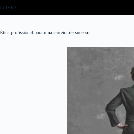
Pular
EFIVEST
para
o
conteúdo
Ética-profissional-para-uma-carreira-de-sucesso